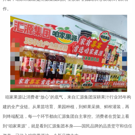
作。
咱家果源让消费者“放心”的底气，来自汇源集团深耕果汁行业35年构
建的全产业链。从果苗培育、果园种植，到鲜果采摘、鲜榨灌装，再
到终端配送，每一个环节都由汇源集团自主掌控。消费者在货架上看
到“咱家果源”，就是看到汇源集团本身——国民品牌的品质坚守和信任