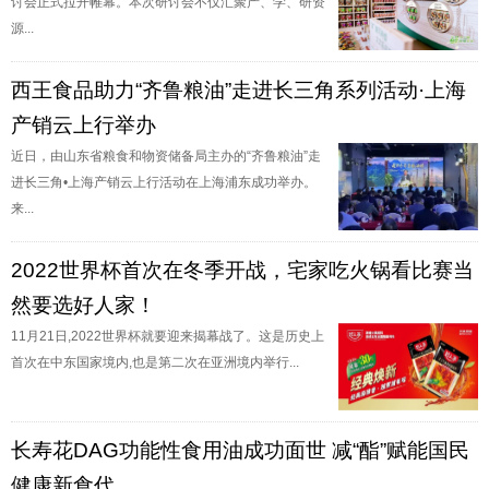
讨会正式拉开帷幕。本次研讨会不仅汇聚产、学、研资
源...
西王食品助力“齐鲁粮油”走进长三角系列活动·上海
产销云上行举办
近日，由山东省粮食和物资储备局主办的“齐鲁粮油”走
进长三角•上海产销云上行活动在上海浦东成功举办。
来...
2022世界杯首次在冬季开战，宅家吃火锅看比赛当
然要选好人家！
11月21日,2022世界杯就要迎来揭幕战了。这是历史上
首次在中东国家境内,也是第二次在亚洲境内举行...
长寿花DAG功能性食用油成功面世 减“酯”赋能国民
健康新食代