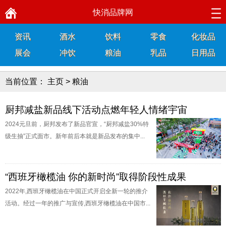
快消品牌网
资讯
酒水
饮料
零食
化妆品
展会
冲饮
粮油
乳品
日用品
当前位置：
主页
>
粮油
厨邦减盐新品线下活动点燃年轻人情绪宇宙
2024元旦前，厨邦发布了新品官宣，“厨邦减盐30%特
级生抽”正式面市。新年前后本就是新品发布的集中...
“西班牙橄榄油 你的新时尚”取得阶段性成果
2022年,西班牙橄榄油在中国正式开启全新一轮的推介
活动。经过一年的推广与宣传,西班牙橄榄油在中国市...