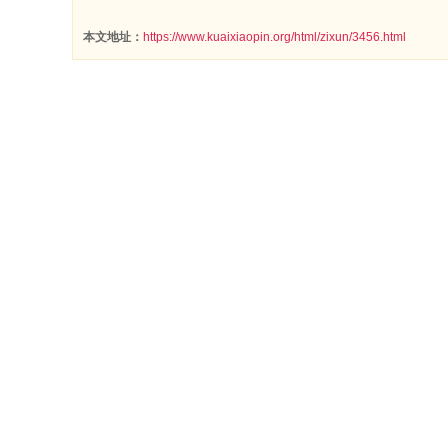
本文地址：
https://www.kuaixiaopin.org/html/zixun/3456.html