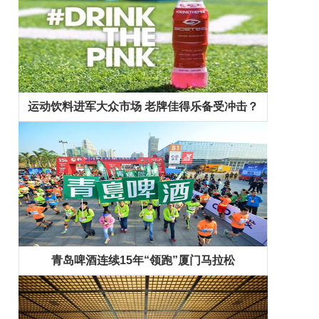
运动饮料进军大众市场 老牌佳得乐备受冲击？
青岛啤酒连续15年“领跑”厦门马拉松