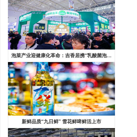
泡菜产业迎健康化革命：吉香居携“乳酸菌泡菜”等新品抢占千亿市场先机
新鲜品质“九日鲜” 雪花鲜啤鲜活上市
精彩专题