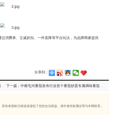
通过消费券、立减折扣、一件直降等平台玩法，为品牌商家提供
分享到：
上一篇：以生物科技质启行业先机 “诺和新元方案”正式亮相2025中国洗涤用品行业年会
下一篇：中粮屯河番茄发布行业首个番茄炒蛋专属调味番茄丁“屯河小金罐” 开启便捷烹饪新赛道
。若有来源标注错误或侵犯了您的合法权益，请作者持权属证明与本网联系，