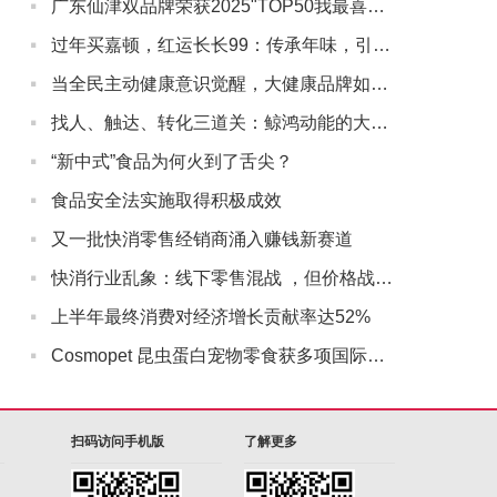
·
广东仙津双品牌荣获2025"TOP50我最喜爱的广东商标品牌"
·
过年买嘉顿，红运长长99：传承年味，引领新春礼潮
·
当全民主动健康意识觉醒，大健康品牌如何与用户“深度同行”？
·
找人、触达、转化三道关：鲸鸿动能的大健康营销实战解法
·
“新中式”食品为何火到了舌尖？
·
食品安全法实施取得积极成效
·
又一批快消零售经销商涌入赚钱新赛道
·
快消行业乱象：线下零售混战 ，但价格战没有赢家
·
上半年最终消费对经济增长贡献率达52%
·
Cosmopet 昆虫蛋白宠物零食获多项国际认证
扫码访问手机版
了解更多