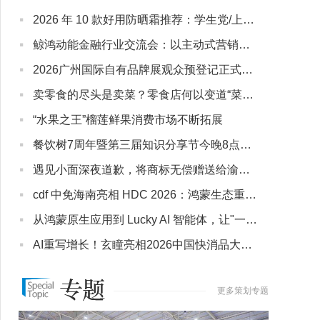
·
2026 年 10 款好用防晒霜推荐：学生党/上班族/熟龄肌各价位适配清单
·
鲸鸿动能金融行业交流会：以主动式营销框架，破解保险、信贷、券商差异化难题
·
2026广州国际自有品牌展观众预登记正式开启！立足华南，链接全球
·
卖零食的尽头是卖菜？零食店何以变道“菜市场”？
·
“水果之王”榴莲鲜果消费市场不断拓展
·
餐饮树7周年暨第三届知识分享节今晚8点正式开幕！
·
遇见小面深夜道歉，将商标无偿赠送给渝见小面
·
cdf 中免海南亮相 HDC 2026：鸿蒙生态重构免税购物体验，从搜索比价到对话式消费
·
从鸿蒙原生应用到 Lucky AI 智能体，让"一句话喝到咖啡"成为现实
·
AI重写增长！玄瞳亮相2026中国快消品大会AI应用论坛
更多策划专题