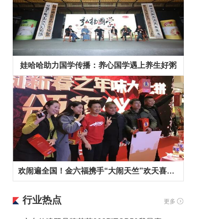
娃哈哈助力国学传播：养心国学遇上养生好粥
欢闹遍全国！金六福携手“大闹天竺”欢天喜地拜早年！
行业热点
更多