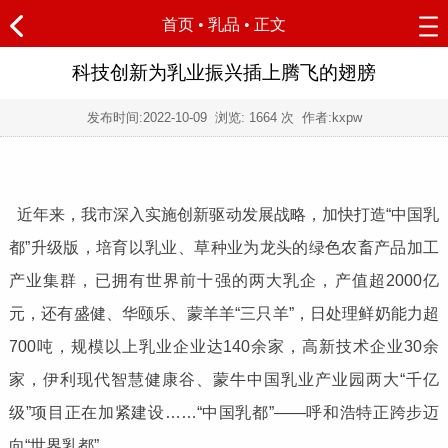
首页
•
乳品
• 正文
科技创新为乳业振兴插上腾飞的翅膀
发布时间:
2022-10-09
浏览:
1664 次 作者:kxpw
近年来，我市深入实施创新驱动发展战略，加快打造“中国乳
都”升级版，培育以乳业、草种业为龙头的绿色农畜产品加工
产业集群，已拥有世界前十强的两大乳企，产值超2000亿
元，还有盛健、华颐乐、蒙羊羊“三只羊”，日处理鲜奶能力超
700吨，规模以上乳业企业达140余家，高新技术企业30余
家，伊利现代智慧健康谷、蒙牛中国乳业产业园两大“千亿
级”项目正在加紧建设……“中国乳都”——呼和浩特正跨步迈
向“世界乳都”。