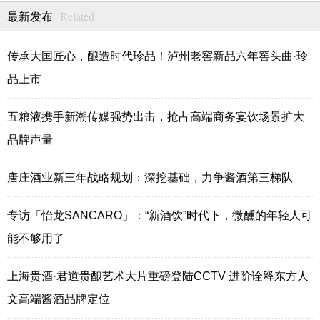
Related
最新发布
传承大国匠心，酿造时代珍品！泸州老窖新品六年窖头曲·珍
品上市
五粮液携手新潮传媒强势出击，抢占高端商务宴饮场景扩大
品牌声量
唐庄酒业新三年战略规划：深挖基础，力争酱酒第三梯队
专访「怡龙SANCARO」：“新酒饮”时代下，微醺的年轻人可
能不够用了
上海贵酒·君道贵酿艺术大片重磅登陆CCTV 进阶诠释东方人
文高端酱酒品牌定位