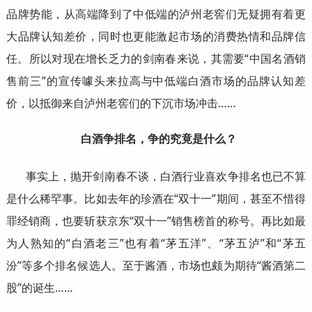
品牌势能，从高端降到了中低端的泸州老窖们无疑拥有着更
大品牌认知差价，同时也更能激起市场的消费热情和品牌信
任。所以对现在增长乏力的剑南春来说，其需要“中国名酒销
售前三”的宣传噱头来拉高与中低端白酒市场的品牌认知差
价，以抵御来自泸州老窖们的下沉市场冲击……
白酒争排名，争的究竟是什么？
事实上，抛开剑南春不谈，白酒行业喜欢争排名也已不算
是什么稀罕事。比如去年的珍酒在“双十一”期间，甚至不惜得
罪经销商，也要斩获京东“双十一”销售榜首的称号。再比如最
为人熟知的“白酒老三”也有着“茅五洋”、“茅五泸”和“茅五
汾”等多个排名候选人。至于酱酒，市场也颇为期待“酱酒第二
股”的诞生……