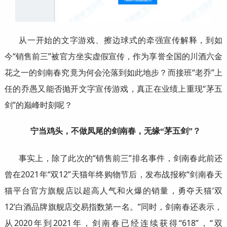
从一开始的文字游戏、擦边球式的牵强宣传解释，到如
今“销售前三”被官方坐实虚假宣传，作为享誉全国的川酒六金
花之一的剑南春究竟为何会沦落到如此地步？而接班“老乔”上
任的乔愚又能否抛开文字宣传游戏，真正在业绩上重现“茅五
剑”的巅峰时刻呢？
宁当鸡头，不做凤尾的剑南春，无缘“茅五剑”？
事实上，除了此次的“销售前三”排名事件，剑南春此前还
曾在2021年“双12”天猫年终购物节后，发布战报称“剑南春天
猫平台官方旗舰店以超高人气和火爆的销量，勇夺天猫‘双
12’白酒品牌旗舰店交易指数第一名。”同时，剑南春还表示，
从2020年到2021年，剑南春已经连续获得“618”，“双