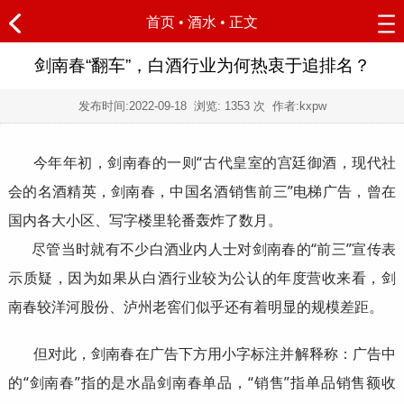
首页
•
酒水
• 正文
剑南春“翻车”，白酒行业为何热衷于追排名？
发布时间:
2022-09-18
浏览:
1353 次 作者:kxpw
今年年初，剑南春的一则“古代皇室的宫廷御酒，现代社
会的名酒精英，剑南春，中国名酒销售前三”电梯广告，曾在
国内各大小区、写字楼里轮番轰炸了数月。
尽管当时就有不少白酒业内人士对剑南春的“前三”宣传表
示质疑，因为如果从白酒行业较为公认的年度营收来看，剑
南春较洋河股份、泸州老窖们似乎还有着明显的规模差距。
但对此，剑南春在广告下方用小字标注并解释称：广告中
的“剑南春”指的是水晶剑南春单品，“销售”指单品销售额收