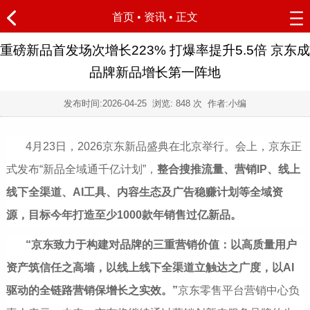
首页
•
资讯
• 正文
重磅新品首发场次增长223% 打爆率提升5.5倍 京东成
品牌新品增长第一阵地
发布时间:
2026-04-25
浏览:
848 次 作者:小编
4月23日，2026京东新品盛典在北京举行。会上，京东正
式发布“新品全域通千亿计划”，
整合搜推流量、营销IP、线上
线下全渠道、AI工具、内容生态及广告稳赚计划等全域资
源，
目标今年打造
至少
1000
款
年销售过亿新品
。
“京东致力于构建对品牌的三重营销价值：以高质量用户
资产筑信任之高墙，以线上线下全渠道立触达之广度，以AI
驱动的全链路营销保增长之实效。
”
京东零售平台营销中心负