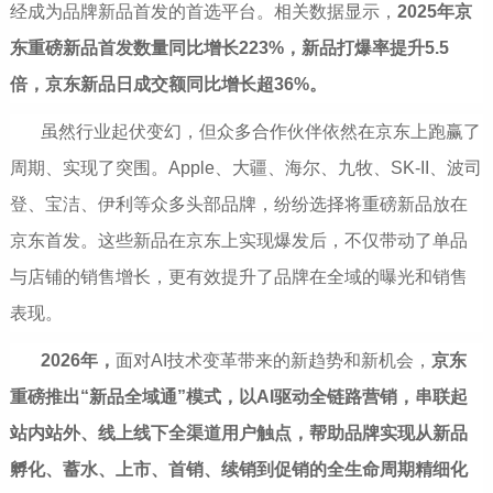
经成为品牌新品首发的首选平台。相关数据显示，
2025年京
东
重磅新品首发数量同比增长223%，新品打爆率
提升
5.5
倍，京东新品日
成交额
同比
增长
超36%。
虽然行业起伏变幻，但众多合作伙伴依然在京东上跑赢了
周期、实现了突围。Apple、大疆、海尔、九牧、SK-II、波司
登、宝洁、伊利等众多头部品牌，纷纷选择将重磅新品放在
京东首发。这些新品在京东上实现爆发后，不仅带动了单品
与店铺的销售增长，更有效提升了品牌在全域的曝光和销售
表现。
2026年，
面对AI技术变革带来的新趋势和新机会，
京东
重磅推出“新品全域通”模式，
以AI驱动全链路营销，串联起
站内站外、线上线下全渠道用户触点，
帮助品牌实现从新品
孵化、蓄水、上市、首销、续销到促销的全生命周期精细化